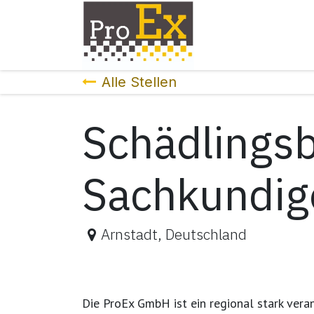
Zum Inhalt springen
Home
Über 
Alle Stellen
Schädlings
Sachkundig
Arnstadt
,
Deutschland
Die
ProEx GmbH
ist ein
regional stark vera