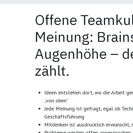
Offene Teamkult
Meinung: Brain
Augenhöhe – d
zählt.
Ideen entstehen dort, wo die Arbeit g
„von oben“
Jede Meinung ist gefragt
, egal ob Tech
Geschäftsführung
Mitdenken ist ausdrücklich erwünscht
,
Probleme werden offen angesprochen
,