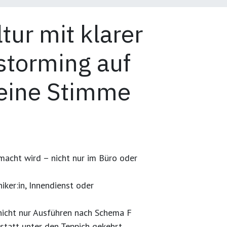
ur mit klarer
storming auf
eine Stimme
emacht wird
– nicht nur im Büro oder
niker:in, Innendienst oder
 nicht nur Ausführen nach Schema F
 statt unter den Teppich gekehrt