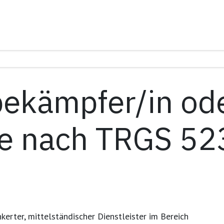
uns
Für Unternehmen
Akute Schädlingsbekämpfung
bekämpfer/in od
e nach TRGS 52
nkerter, mittelständischer Dienstleister
im Bereich