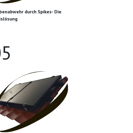
benabwehr durch Spikes- Die
islösung
05