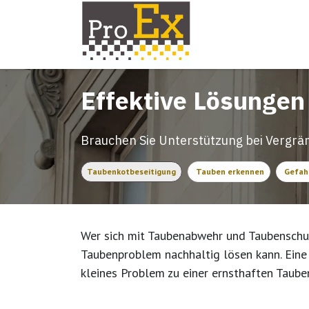
Zum Inhalt springen
Home
Über 
Effektive Lösunge
Brauchen Sie Unterstützung bei Ver
Taubenkotbeseitigung
Tauben erkennen
Gefah
Wer sich mit Taubenabwehr und Taubenschutz
Taubenproblem nachhaltig lösen kann. Eine 
kleines Problem zu einer ernsthaften Taube