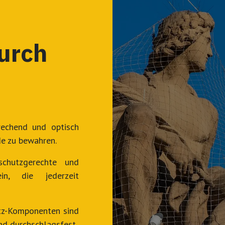
urch
echend und optisch
de zu bewahren.
schutzgerechte und
in, die jederzeit
tz-Komponenten sind
und durchschlagsfest.