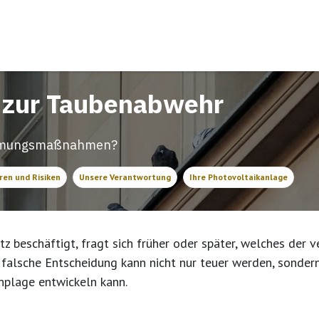
uns
Für Unternehmen
Akute Schädlingsbekämpfung
n zur Taubenabwehr
grämungsmaßnahmen?
ren und Risiken
Unsere Verantwortung
Ihre Photovoltaikanlage
 beschäftigt, fragt sich früher oder später, welches der 
falsche Entscheidung kann nicht nur teuer werden, sondern 
nplage entwickeln kann.